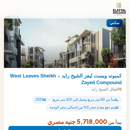
الرئيسية
سكني
كمبوند ويست ليفز الشيخ زايد – West Leaves Sheikh
Zayed Compound
العتال الشيخ زايد
تبدأ من 80 متر مربع وتصل إلى 320 متر مربع
2029
يتم دفع مفدم حجز 5% من إجمالي سعر الوحدة
5,718,000 جنيه مصري
يبدأ من