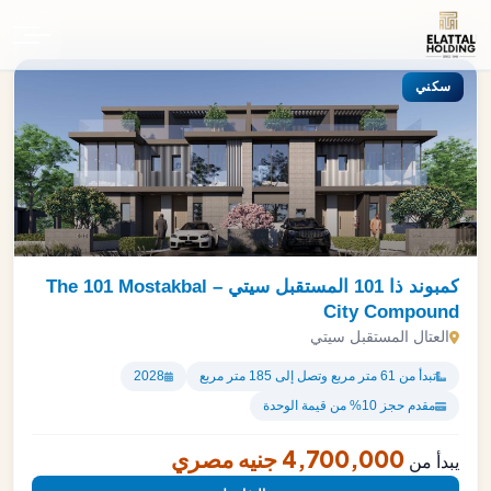
الرئيسية
سكني
كمبوند ذا 101 المستقبل سيتي – The 101 Mostakbal
City Compound
العتال المستقبل سيتي
تبدأ من 61 متر مربع وتصل إلى 185 متر مربع
2028
مقدم حجز 10% من قيمة الوحدة
4,700,000 جنيه مصري
يبدأ من