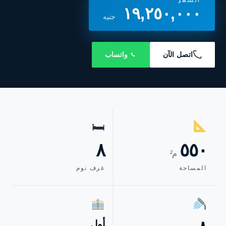
السعر
١٩,٢٥٠,٠٠٠
جنيه
اتصل الآن
واتساب
🛏
٨
٥٥٠
م²
المساحة
غرف نوم
أول