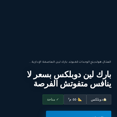
العتال هولدينج
·
الوحدات
·
كمبوند بارك لين العاصمة الإدارية...
بارك لين دوبلكس بسعر لا
ينافس متفوتش الفرصة
دوبلكس
٥٥٠ م²
✓ متاحة