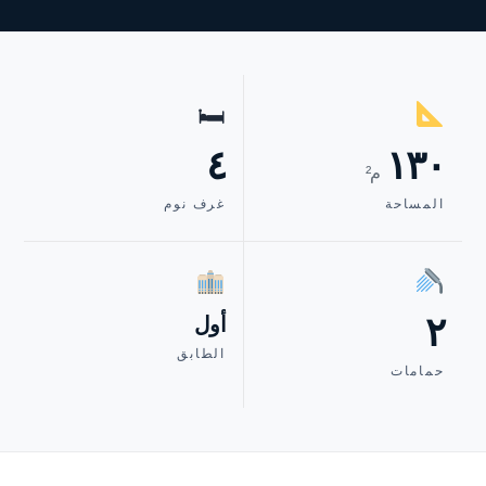
🛏
٤
١٣٠
م²
المساحة
غرف نوم
٢
أول
الطابق
حمامات