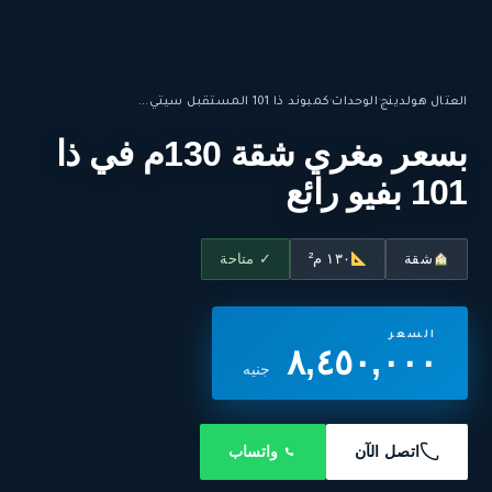
العتال هولدينج
·
الوحدات
·
كمبوند ذا 101 المستقبل سيتي...
بسعر مغري شقة 130م في ذا
101 بفيو رائع
شقة
١٣٠ م²
✓ متاحة
السعر
٨,٤٥٠,٠٠٠
جنيه
اتصل الآن
واتساب