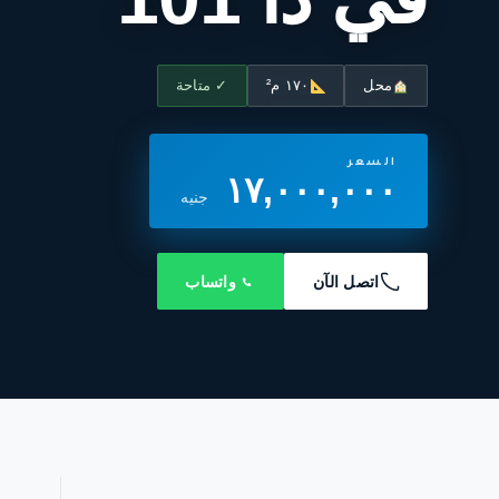
محل
١٧٠ م²
✓ متاحة
السعر
١٧,٠٠٠,٠٠٠
جنيه
اتصل الآن
واتساب