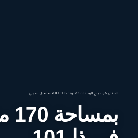
العتال هولدينج
·
الوحدات
·
كمبوند ذا 101 المستقبل سيتي...
بمس
في ذا 101