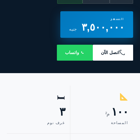
السعر
٣,٥٠٠,٠٠٠
جنيه
اتصل الآن
واتساب
🛏
٣
١٠٠
م²
المساحة
غرف نوم