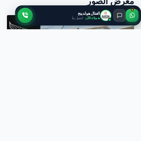
معرض الصور
العتال هولدينج
● متاح الآن
· اتصل بنا