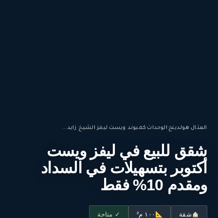
العتال هولدينج
·
الوحدات
·
كمبوند ويست ليفز الشيخ زايد...
شقق للبيع في ليفز ويست
أكتوبر بتسهيلات في السداد
ومقدم 10% فقط
شقة
١٠٠ م²
✓ متاحة