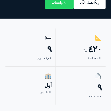
اتصل الآن
واتساب
🛏
٩
٤٢٠
م²
المساحة
غرف نوم
٩
أول
الطابق
حمامات