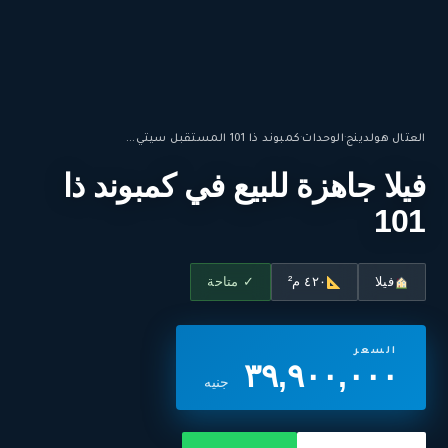
العتال هولدينج
·
الوحدات
·
كمبوند ذا 101 المستقبل سيتي...
فيلا جاهزة للبيع في كمبوند ذا
101
فيلا
٤٢٠ م²
✓ متاحة
السعر
٣٩,٩٠٠,٠٠٠
جنيه